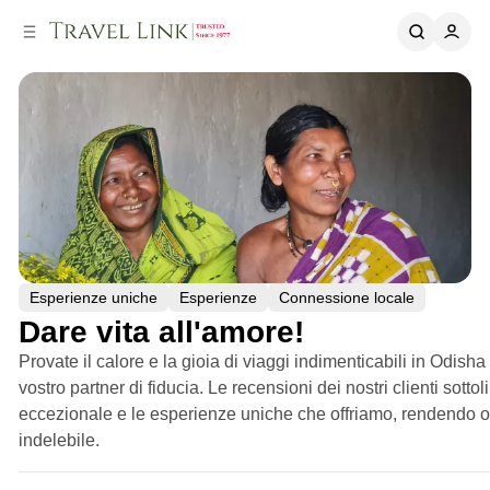
o
r
n
a
t
l
e
a
n
t
u
e
t
r
o
a
l
e
Esperienze uniche
Esperienze
Connessione locale
Dare vita all'amore!
Provate il calore e la gioia di viaggi indimenticabili in Odisha 
vostro partner di fiducia. Le recensioni dei nostri clienti sottol
eccezionale e le esperienze uniche che offriamo, rendendo o
indelebile.