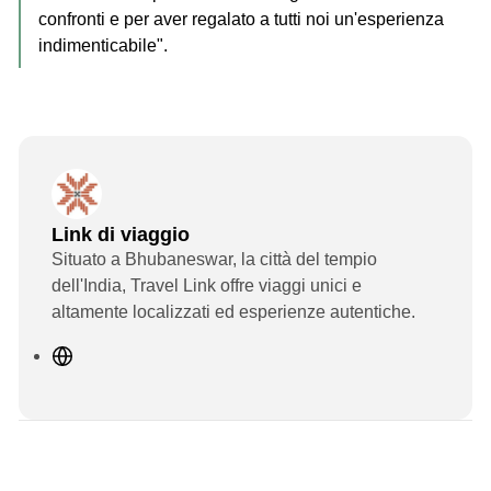
confronti e per aver regalato a tutti noi un'esperienza
indimenticabile".
Link di viaggio
Situato a Bhubaneswar, la città del tempio
dell'India, Travel Link offre viaggi unici e
altamente localizzati ed esperienze autentiche.
S
i
t
o
w
e
2 minuti di lettura