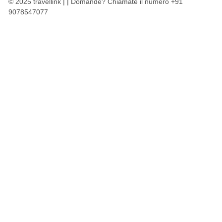
© 2025 travellink | | Domande? Chiamate il numero +91
9078547077